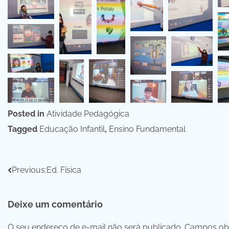
Posted in
Atividade Pedagógica
Tagged
Educação Infantil
,
Ensino Fundamental
Navegação
Previous:
Ed. Física
de
Deixe um comentário
Post
O seu endereço de e-mail não será publicado.
Campos obr