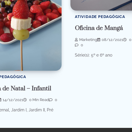
ATIVIDADE PEDAGÓGICA
Oficina de Mangá
Marketing
08/12/2021
0
0
Série(s): 5º e 6º ano
 PEDAGÓGICA
 de Natal – Infantil
14/12/2021
0 Min Read
0
ernal, Jardim I, Jardim II, Pré