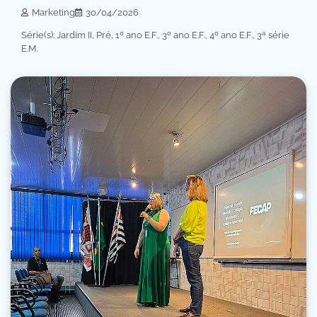
Marketing
30/04/2026
Série(s): Jardim II, Pré, 1º ano E.F., 3º ano E.F., 4º ano E.F., 3ª série
E.M.