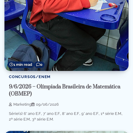
1 min read
0
CONCURSOS/ENEM
9/6/2026 – Olímpiada Brasileira de Matemática
(OBMEP)
Marketing
09/06/2026
Série(s): 6° ano E.F., 7° ano E.F., 8° ano E.F., 9° ano E.F., 1ª série E.M.,
2ª série E.M., 3ª série E.M.