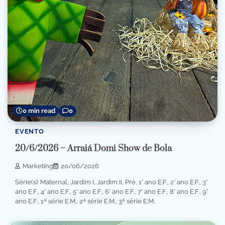
0 min read
0
EVENTO
20/6/2026 – Arraiá Domi Show de Bola
Marketing
20/06/2026
Série(s): Maternal, Jardim I, Jardim II, Pré, 1° ano E.F., 2° ano E.F., 3°
ano E.F., 4° ano E.F., 5° ano E.F., 6° ano E.F., 7° ano E.F., 8° ano E.F., 9°
ano E.F., 1ª série E.M., 2ª série E.M., 3ª série E.M.