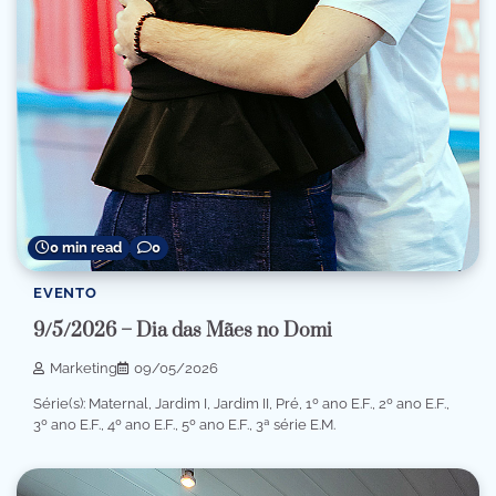
0 min read
0
EVENTO
9/5/2026 – Dia das Mães no Domi
Marketing
09/05/2026
Série(s): Maternal, Jardim I, Jardim II, Pré, 1º ano E.F., 2º ano E.F.,
3º ano E.F., 4º ano E.F., 5º ano E.F., 3ª série E.M.