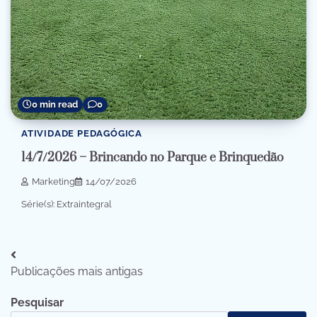
0 min read
0
ATIVIDADE PEDAGÓGICA
14/7/2026 – Brincando no Parque e Brinquedão
Marketing
14/07/2026
Série(s): Extraintegral
Navegação
Publicações mais antigas
por
Pesquisar
posts