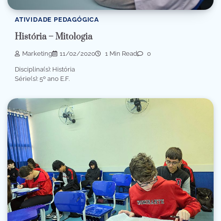
ATIVIDADE PEDAGÓGICA
História – Mitologia
Marketing
11/02/2020
1 Min Read
0
Disciplina(s): História
Série(s): 5º ano E.F.