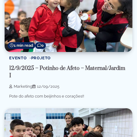
1 min read
0
EVENTO
PROJETO
12/9/2025 – Potinho de Afeto – Maternal/Jardim
I
Marketing
12/09/2025
Pote do afeto com beijinhos e corações!!