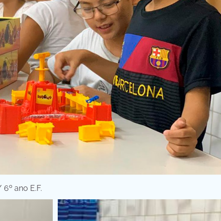
/ 6º ano E.F.