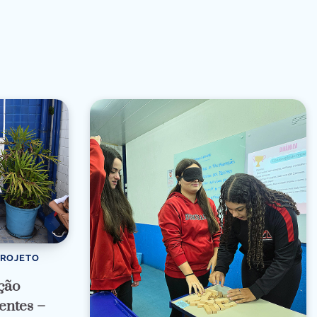
PROJETO
ção
entes –