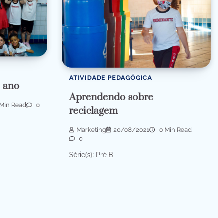
ATIVIDADE PEDAGÓGICA
º ano
Aprendendo sobre
Min Read
0
reciclagem
Marketing
20/08/2021
0 Min Read
0
Série(s): Pré B