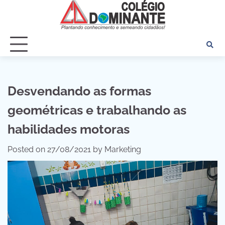
Skip
to
content
Desvendando as formas
geométricas e trabalhando as
habilidades motoras
Posted on
27/08/2021
by
Marketing