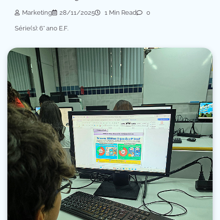
Marketing
28/11/2025
1 Min Read
0
Série(s): 6° ano E.F.