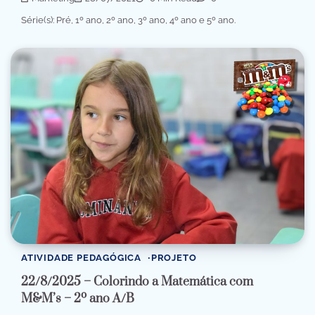
Série(s): Pré, 1º ano, 2º ano, 3º ano, 4º ano e 5º ano.
ATIVIDADE PEDAGÓGICA
PROJETO
22/8/2025 – Colorindo a Matemática com
M&M’s – 2º ano A/B