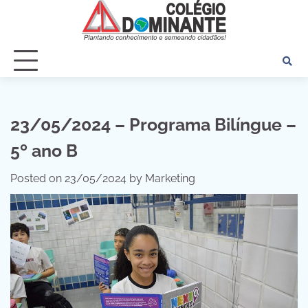
Skip
to
content
23/05/2024 – Programa Bilíngue –
5º ano B
Posted on
23/05/2024
by
Marketing