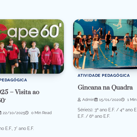
ATIVIDADE PEDAGÓGICA
 PEDAGÓGICA
Gincana na Quadra
25 – Visita ao
0′
Admin
15/01/2020
1 Min
Série(s): 3º ano E.F. / 4º ano E
22/10/2025
0 Min Read
E.F. / 6º ano E.F.
no E.F., 7° ano E.F.