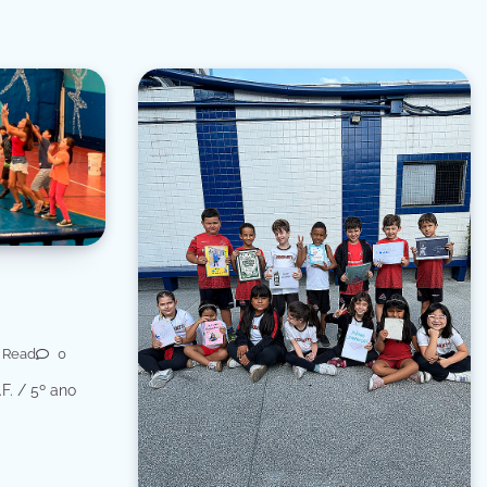
 Read
0
.F. / 5º ano