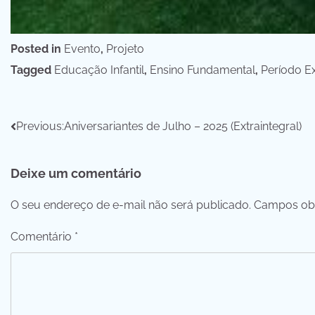
Posted in
Evento
,
Projeto
Tagged
Educação Infantil
,
Ensino Fundamental
,
Período Ex
Navegação
Previous:
Aniversariantes de Julho – 2025 (Extraintegral)
de
Deixe um comentário
Post
O seu endereço de e-mail não será publicado.
Campos obr
Comentário
*