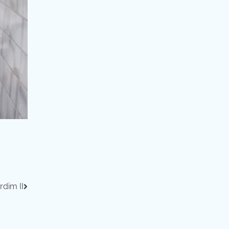
dim II