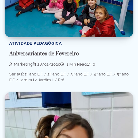
ATIVIDADE PEDAGÓGICA
Aniversariantes de Fevereiro
Marketing
28/02/2020
1 Min Read
0
Série(s): 1º ano E.F. / 2º ano E.F. / 3º ano E.F. / 4º ano E.F. / 5º ano
E.F. / Jardim I / Jardim II / Pré