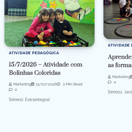
ATIVIDADE
ATIVIDADE PEDAGÓGICA
Aprenden
15/7/2026 – Atividade com
as forma
Bolinhas Coloridas
Marketing
0
Marketing
15/07/2026
0 Min Read
0
Série(s): Jar
Série(s): Extraintegral