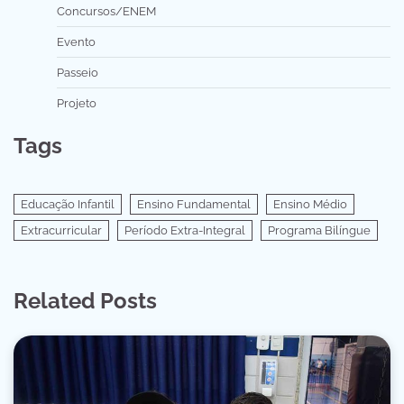
Concursos/ENEM
Evento
Passeio
Projeto
Tags
Educação Infantil
Ensino Fundamental
Ensino Médio
Extracurricular
Período Extra-Integral
Programa Bilíngue
Related Posts