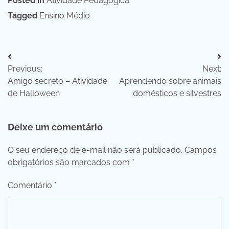
Posted in
Atividade Pedagógica
Tagged
Ensino Médio
Navegação
Previous:
Next:
de
Amigo secreto – Atividade
Aprendendo sobre animais
Post
de Halloween
domésticos e silvestres
Deixe um comentário
O seu endereço de e-mail não será publicado.
Campos
obrigatórios são marcados com
*
Comentário
*