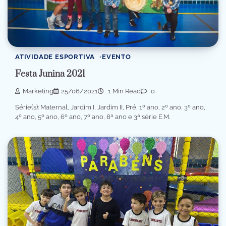
ATIVIDADE ESPORTIVA
EVENTO
Festa Junina 2021
Marketing
25/06/2021
1 Min Read
0
Série(s): Maternal, Jardim I, Jardim II, Pré, 1º ano, 2º ano, 3º ano,
4º ano, 5º ano, 6º ano, 7º ano, 8ª ano e 3ª série E.M.