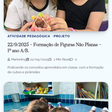
ATIVIDADE PEDAGÓGICA
PROJETO
22/9/2025 – Formação de Figuras Não Planas –
1º ano A/B.
Marketing
22/09/2025
1 Min Read
0
Praticando os conceitos aprendidos em classe, com a formação
de cubos e pirâmides