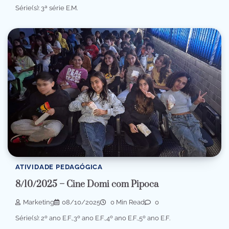
Série(s): 3ª série E.M.
ATIVIDADE PEDAGÓGICA
8/10/2025 – Cine Domi com Pipoca
Marketing
08/10/2025
0 Min Read
0
Série(s): 2º ano E.F.,3º ano E.F.,4º ano E.F.,5º ano E.F.