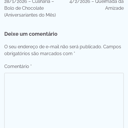
28/1/2026 – Culinária –
4/2/2026 – Queimada da
Post
Bolo de Chocolate
Amizade
(Aniversariantes do Mês)
Deixe um comentário
O seu endereço de e-mail não será publicado.
Campos
obrigatórios são marcados com
*
Comentário
*