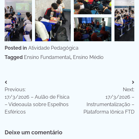
Posted in
Atividade Pedagógica
Tagged
Ensino Fundamental
,
Ensino Médio
Navegação
Previous:
Next:
de
17/3/2026 – Aulão de Física
17/3/2026 –
Post
– Videoaula sobre Espelhos
Instrumentalização –
Esféricos
Plataforma Iônica FTD
Deixe um comentário