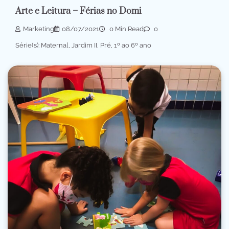
Arte e Leitura – Férias no Domi
Marketing
08/07/2021
0 Min Read
0
Série(s): Maternal, Jardim II, Pré, 1º ao 6º ano