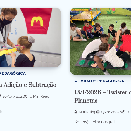
 PEDAGÓGICA
ATIVIDADE PEDAGÓGICA
a Adição e Subtração
13/1/2026 – Twister 
10/09/2021
0 Min Read
Planetas
 B
Marketing
13/01/2026
1 
Série(s): Extraintegral