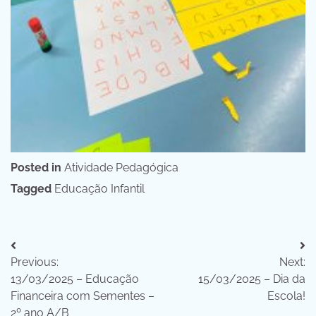
Posted in
Atividade Pedagógica
Tagged
Educação Infantil
Navegação
Previous:
Next:
de
13/03/2025 – Educação
15/03/2025 – Dia da
Post
Financeira com Sementes –
Escola!
2º ano A/B