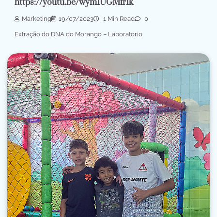
https://youtu.be/wymIUGMfrIk
Marketing
19/07/2023
1 Min Read
0
Extração do DNA do Morango – Laboratório