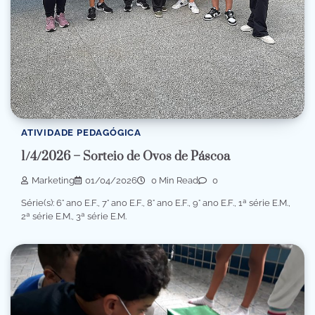
ATIVIDADE PEDAGÓGICA
1/4/2026 – Sorteio de Ovos de Páscoa
Marketing
01/04/2026
0 Min Read
0
Série(s): 6° ano E.F., 7° ano E.F., 8° ano E.F., 9° ano E.F., 1ª série E.M.,
2ª série E.M., 3ª série E.M.