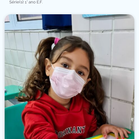
Série(s): 1° ano E.F.